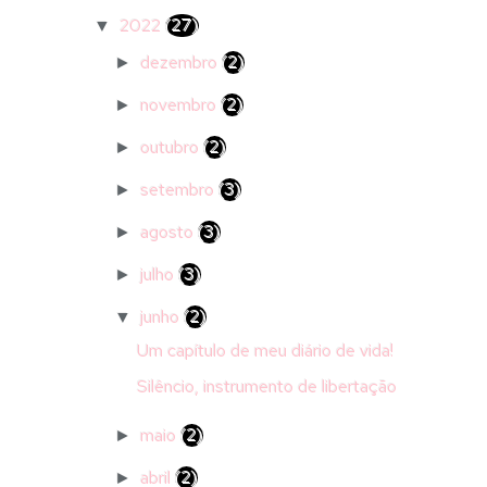
2022
(27)
▼
dezembro
(2)
►
novembro
(2)
►
outubro
(2)
►
setembro
(3)
►
agosto
(3)
►
julho
(3)
►
junho
(2)
▼
Um capítulo de meu diário de vida!
Silêncio, instrumento de libertação
maio
(2)
►
abril
(2)
►