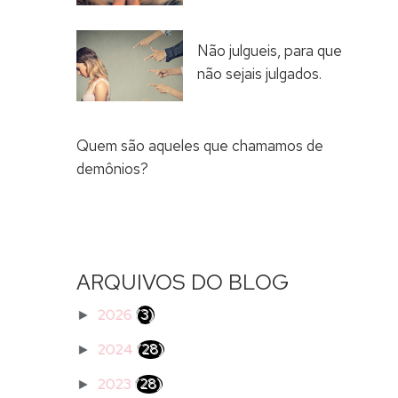
Não julgueis, para que
não sejais julgados.
Quem são aqueles que chamamos de
demônios?
ARQUIVOS DO BLOG
2026
(3)
►
2024
(28)
►
2023
(28)
►