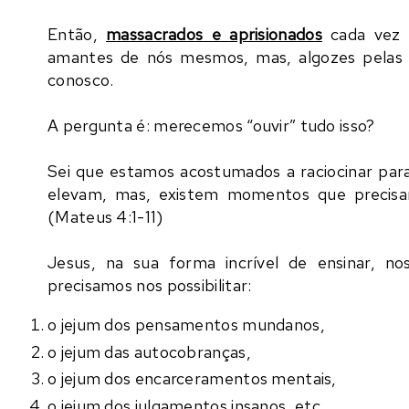
Então,
massacrados e aprisionados
cada vez 
amantes de nós mesmos, mas, algozes pelas r
conosco.
A pergunta é: merecemos “ouvir” tudo isso?
Sei que estamos acostumados a raciocinar par
elevam, mas, existem momentos que precisare
(Mateus 4:1-11)
Jesus, na sua forma incrível de ensinar, 
precisamos nos possibilitar:
o jejum dos pensamentos mundanos,
o jejum das autocobranças,
o jejum dos encarceramentos mentais,
o jejum dos julgamentos insanos, etc...