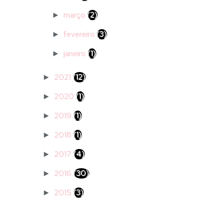
março
(2)
►
fevereiro
(3)
►
janeiro
(1)
►
2021
(12)
►
2020
(1)
►
2019
(1)
►
2018
(1)
►
2017
(4)
►
2016
(30)
►
2015
(3)
►