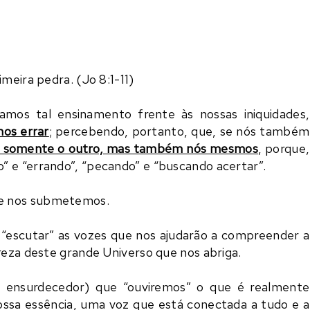
meira pedra. (Jo 8:1-11)
amos tal ensinamento frente às nossas iniquidades,
os errar
; percebendo, portanto, que, se nós também
era somente o outro, mas também nós mesmos
, porque,
 e “errando”, “pecando” e “buscando acertar”.
ue nos submetemos.
a “escutar” as vozes que nos ajudarão a compreender a
reza deste grande Universo que nos abriga.
rá ensurdecedor) que “ouviremos” o que é realmente
ossa essência, uma voz que está conectada a tudo e a