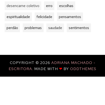
desencarne coletivo
erro
escolhas
espiritualidade
felicidade
pensamentos
perdão
problemas
saudade
sentimentos
COPYRIGHT ©
2026
ADRIANA MACHADO -
ESCRITORA.
MADE WITH
❤
BY
ODDTHEMES