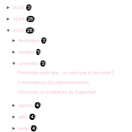
2026
(3)
►
2024
(28)
►
2023
(28)
▼
dezembro
(3)
►
outubro
(1)
►
setembro
(3)
▼
Permissão para falar... ou será que é para ouvir?
A importância dos relacionamentos
Obsessão ou Aceitação de Sugestão?
agosto
(4)
►
julho
(4)
►
junho
(4)
►