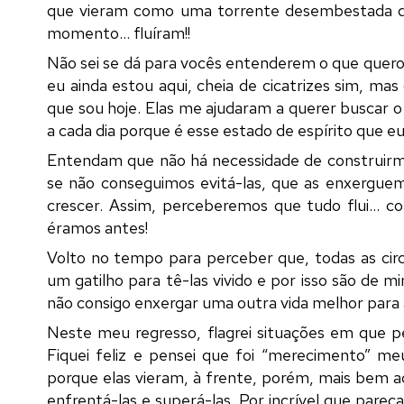
que vieram como uma torrente desembestada qu
momento... fluíram!!
Não sei se dá para vocês entenderem o que quero
eu ainda estou aqui, cheia de cicatrizes sim, ma
que sou hoje. Elas me ajudaram a querer buscar 
a cada dia porque é esse estado de espírito que e
Entendam que não há necessidade de construirmo
se não conseguimos evitá-las, que as enxergue
crescer. Assim, perceberemos que tudo flui... 
éramos antes!
Volto no tempo para perceber que, todas as cir
um gatilho para tê-las vivido e por isso são de 
não consigo enxergar uma outra vida melhor para 
Neste meu regresso, flagrei situações em que p
Fiquei feliz e pensei que foi “merecimento” m
porque elas vieram, à frente, porém, mais bem 
enfrentá-las e superá-las. Por incrível que pareç