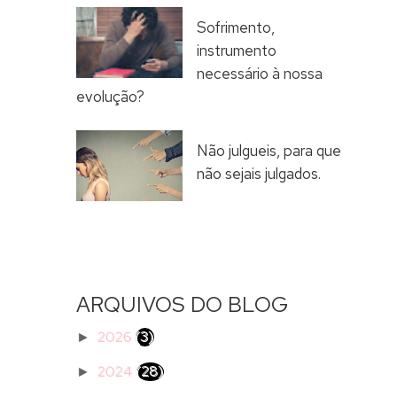
Sofrimento,
instrumento
necessário à nossa
evolução?
Não julgueis, para que
não sejais julgados.
ARQUIVOS DO BLOG
2026
(3)
►
2024
(28)
►