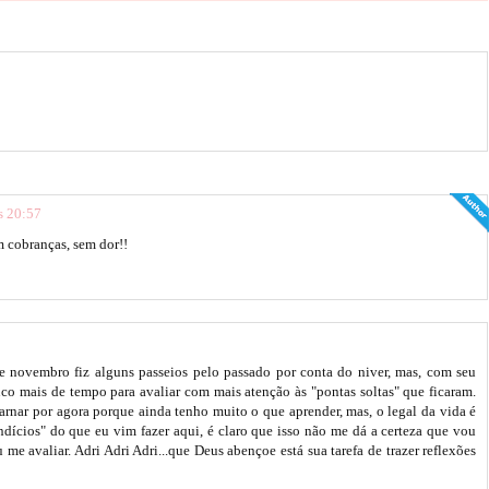
s 20:57
 cobranças, sem dor!!
e novembro fiz alguns passeios pelo passado por conta do niver, mas, com seu
co mais de tempo para avaliar com mais atenção às "pontas soltas" que ficaram.
nar por agora porque ainda tenho muito o que aprender, mas, o legal da vida é
indícios" do que eu vim fazer aqui, é claro que isso não me dá a certeza que vou
 me avaliar. Adri Adri Adri...que Deus abençoe está sua tarefa de trazer reflexões