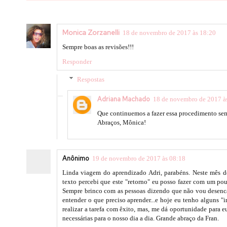
Monica Zorzanelli
18 de novembro de 2017 às 18:20
Sempre boas as revisões!!!
Responder
Respostas
Adriana Machado
18 de novembro de 2017 à
Que continuemos a fazer essa procedimento sem
Abraços, Mônica!
Anônimo
19 de novembro de 2017 às 08:18
Linda viagem do aprendizado Adri, parabéns. Neste mês d
texto percebi que este "retorno" eu posso fazer com um pou
Sempre brinco com as pessoas dizendo que não vou desencar
entender o que preciso aprender...e hoje eu tenho alguns "
realizar a tarefa com êxito, mas, me dá oportunidade para eu
necessárias para o nosso dia a dia. Grande abraço da Fran.