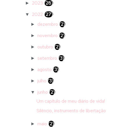
2023
(28)
►
2022
(27)
▼
dezembro
(2)
►
novembro
(2)
►
outubro
(2)
►
setembro
(3)
►
agosto
(3)
►
julho
(3)
►
junho
(2)
▼
Um capítulo de meu diário de vida!
Silêncio, instrumento de libertação
maio
(2)
►