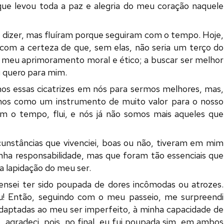
e levou toda a paz e alegria do meu coração naquele
 dizer, mas fluíram porque seguiram com o tempo. Hoje,
s com a certeza de que, sem elas, não seria um terço do
o meu aprimoramento moral e ético; a buscar ser melhor
u quero para mim.
s essas cicatrizes em nós para sermos melhores, mas,
mos como um instrumento de muito valor para o nosso
com o tempo, flui, e nós já não somos mais aqueles que
cunstâncias que vivenciei, boas ou não, tiveram em mim
minha responsabilidade, mas que foram tão essenciais que
a lapidação do meu ser.
ensei ter sido poupada de dores incômodas ou atrozes.
eu! Então, seguindo com o meu passeio, me surpreendi
adaptadas ao meu ser imperfeito, à minha capacidade de
a, agradeci, pois, no final, eu fui poupada sim, em ambos