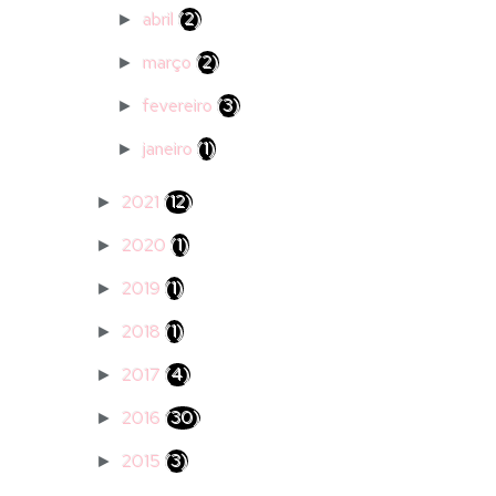
abril
(2)
►
março
(2)
►
fevereiro
(3)
►
janeiro
(1)
►
2021
(12)
►
2020
(1)
►
2019
(1)
►
2018
(1)
►
2017
(4)
►
2016
(30)
►
2015
(3)
►