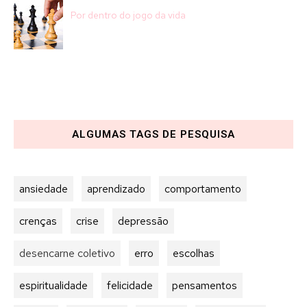
Por dentro do jogo da vida
ALGUMAS TAGS DE PESQUISA
ansiedade
aprendizado
comportamento
crenças
crise
depressão
desencarne coletivo
erro
escolhas
espiritualidade
felicidade
pensamentos