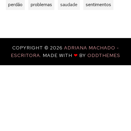
perdão
problemas
saudade
sentimentos
COPYRIGHT ©
2026
ADRIANA MACHADO -
ESCRITORA.
MADE WITH
❤
BY
ODDTHEMES