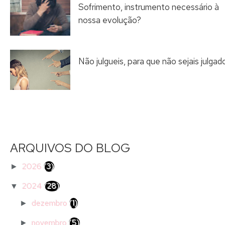
Sofrimento, instrumento necessário à
nossa evolução?
Não julgueis, para que não sejais julgad
ARQUIVOS DO BLOG
2026
(3)
►
2024
(28)
▼
dezembro
(1)
►
novembro
(5)
►