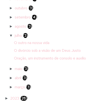
outubro
(3)
►
setembro
(4)
►
agosto
(3)
►
julho
(3)
▼
O outro na nossa vida
O divórcio sob a visão de um Deus Justo
Oração, um instrumento de consolo e auxílio
maio
(3)
►
abril
(3)
►
março
(3)
►
2023
(28)
►