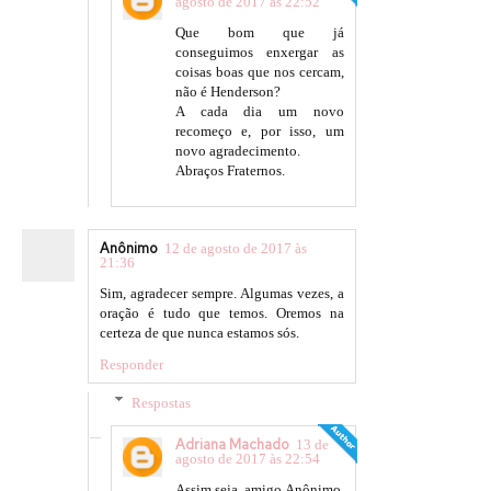
agosto de 2017 às 22:52
Que bom que já
conseguimos enxergar as
coisas boas que nos cercam,
não é Henderson?
A cada dia um novo
recomeço e, por isso, um
novo agradecimento.
Abraços Fraternos.
Anônimo
12 de agosto de 2017 às
21:36
Sim, agradecer sempre. Algumas vezes, a
oração é tudo que temos. Oremos na
certeza de que nunca estamos sós.
Responder
Respostas
Adriana Machado
13 de
agosto de 2017 às 22:54
Assim seja, amigo Anônimo,