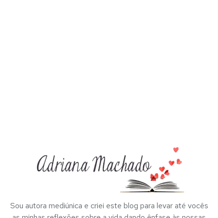
Sou autora mediúnica e criei este blog para levar até vocês
as minhas reflexões sobre a vida dando ênfase às nossas