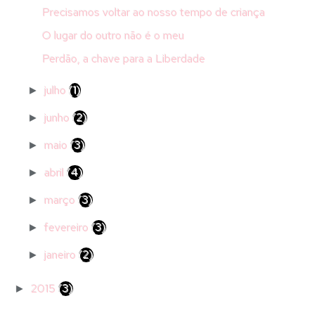
Precisamos voltar ao nosso tempo de criança
O lugar do outro não é o meu
Perdão, a chave para a Liberdade
julho
(1)
►
junho
(2)
►
maio
(3)
►
abril
(4)
►
março
(3)
►
fevereiro
(3)
►
janeiro
(2)
►
2015
(3)
►