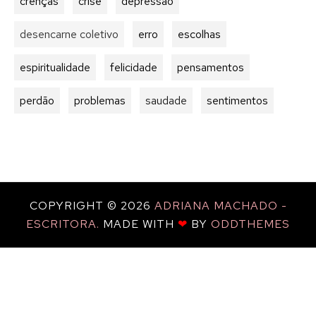
crenças
crise
depressão
desencarne coletivo
erro
escolhas
espiritualidade
felicidade
pensamentos
perdão
problemas
saudade
sentimentos
COPYRIGHT ©
2026
ADRIANA MACHADO -
ESCRITORA.
MADE WITH
❤
BY
ODDTHEMES