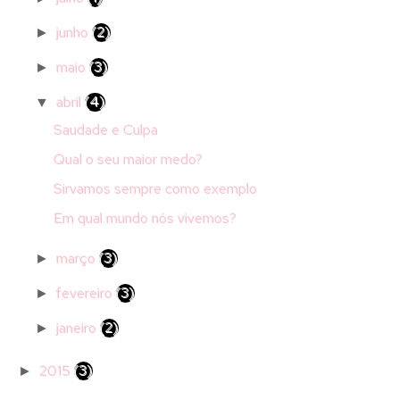
junho
(2)
►
maio
(3)
►
abril
(4)
▼
Saudade e Culpa
Qual o seu maior medo?
Sirvamos sempre como exemplo
Em qual mundo nós vivemos?
março
(3)
►
fevereiro
(3)
►
janeiro
(2)
►
2015
(3)
►