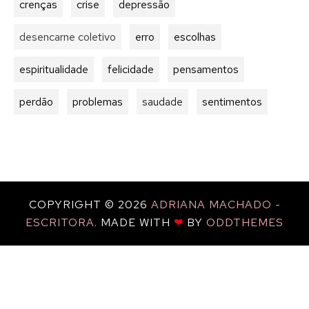
crenças
crise
depressão
desencarne coletivo
erro
escolhas
espiritualidade
felicidade
pensamentos
perdão
problemas
saudade
sentimentos
COPYRIGHT ©
2026
ADRIANA MACHADO -
ESCRITORA.
MADE WITH
❤
BY
ODDTHEMES